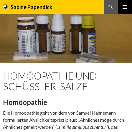
Sabine Papendick
Suchen
PRIMÄR
SPRINGE
MENÜ
ZUM
INHALT
HOMÖOPATHIE UND
SCHÜSSLER-SALZE
Homöopathie
Die Homöopathie geht von dem von Samuel Hahnemann
formulierten Ähnlichkeitsprinzip aus: „Ähnliches möge durch
Ähnliches geheilt werden“ („
similia similibus curentur“
), das